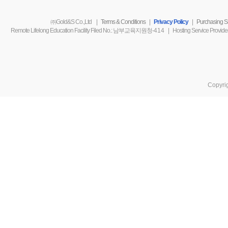
㈜Gold&S Co.,Ltd
|
Terms & Conditions
|
Privacy Policy
|
Purchasing Sa
Remote Lifelong Education Facility Filed No.
: 남부교육지원청-
414
|
Hosting Service Provide
Copyri