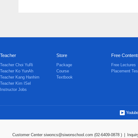
Teacher
Store
Free Content
Teacher Choi YuRi
Package
Free Lectures
Teacher Ko YunAh
Course
Placement Tes
Teacher Kang Hanhim
Textbook
Teacher Kim ISel
Instructor Jobs
Youtub
Customer Center
siwoncs@siwonschool.com (02-6409-0878 )
|
Inquir