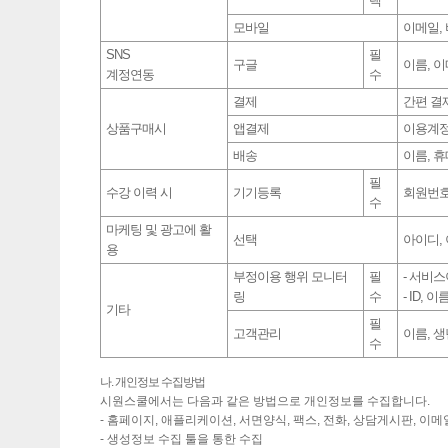
택
모바일
이메일, 
SNS
필
구글
이름, 
계정연동
수
결제
간편 결
상품구매시
앱결제
이용계정
배송
이름, 
필
수강 이력 시
기기등록
회원번호,
수
마케팅 및 광고에 활
선택
아이디, 이
용
부정이용 행위 모니터
필
- 서비스
링
수
- ID, 이
기타
필
고객관리
이름, 
수
나. 개인정보 수집방법
시원스쿨에서는 다음과 같은 방법으로 개인정보를 수집합니다.
- 홈페이지, 애플리케이션, 서면양식, 팩스, 전화, 상담게시판, 이
- 생성정보 수집 툴을 통한 수집