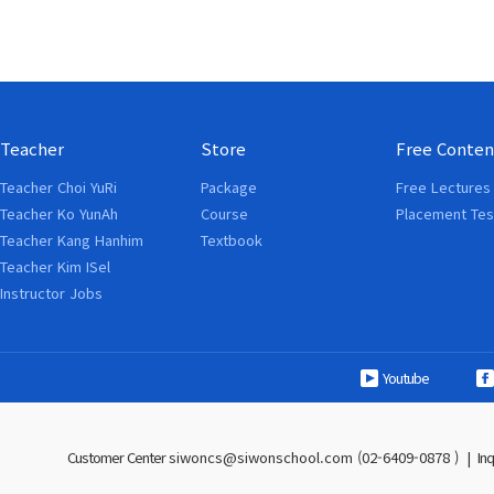
Teacher
Store
Free Conten
Teacher Choi YuRi
Package
Free Lectures
Teacher Ko YunAh
Course
Placement Tes
Teacher Kang Hanhim
Textbook
Teacher Kim ISel
Instructor Jobs
Youtube
Customer Center
siwoncs@siwonschool.com (02-6409-0878 )
|
In