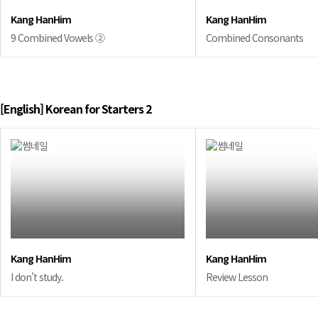
Kang HanHim
Kang HanHim
9 Combined Vowels ②
Combined Consonants
[English] Korean for Starters 2
Kang HanHim
Kang HanHim
I don’t study.
Review Lesson