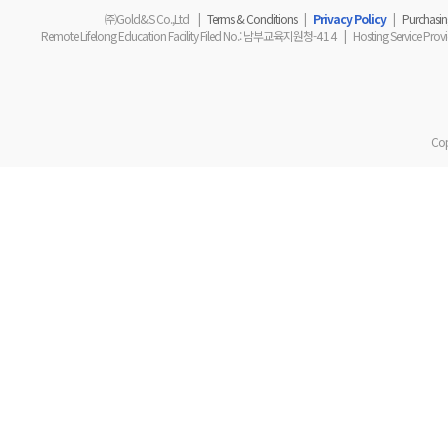
㈜Gold&S Co.,Ltd
|
Terms & Conditions
|
Privacy Policy
|
Purchasing
Remote Lifelong Education Facility Filed No.
: 남부교육지원청-
414
|
Hosting Service Prov
Cop