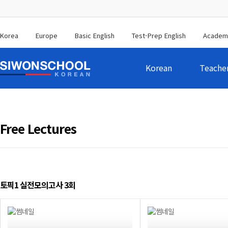
Korea
Europe
Basic English
Test-Prep English
Academ
Korean
Teache
Free Lectures
토픽1 실전모의고사 3회