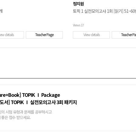
정지원
개
토픽 1 실전모의고사 1회 [읽기] 51~60
Views
17
iew details
Teacher Page
View details
Teacher P
ure+Book] TOPIK Ⅰ Package
도서] TOPIK Ⅰ 실전모의고사 3회 패키지
신의 시험 유형과 문제를 공부하시고
 좋은 점수 받으세요.