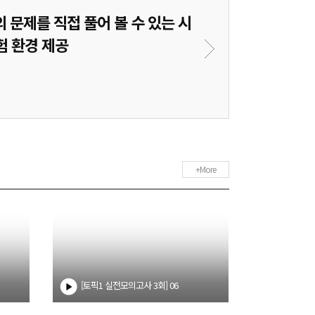
의 문제를 직접 풀어 볼 수 있는 시
최신 TOPIK 1 
험 환경 제공
가장
+More
[토픽1 실전모의고사 3회] 06