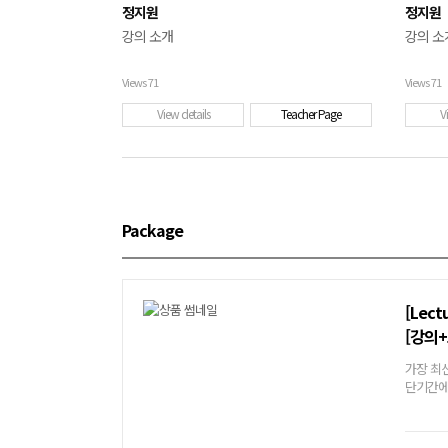
정지원
정지원
강의 소개
강의 소
Views
71
Views
71
View details
Teacher Page
V
Package
[Lect
[강의+
가장 최
단기간에