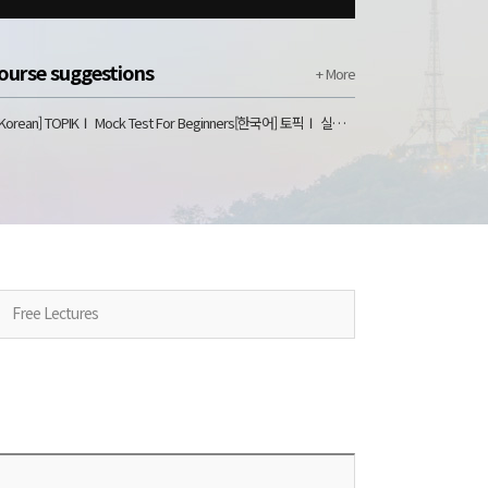
ourse suggestions
+ More
[Korean] TOPIKⅠ Mock Test For Beginners[한국어] 토픽Ⅰ 실전모의고사 3회
Free Lectures