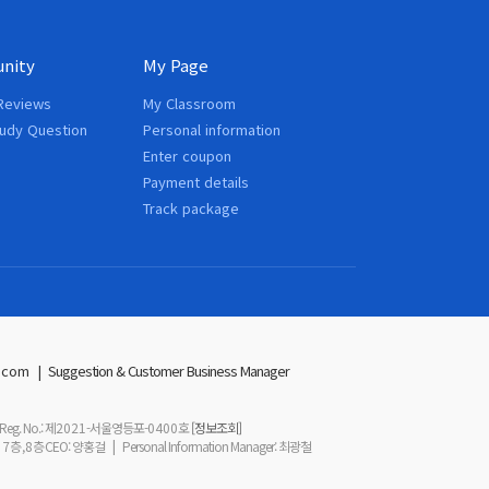
nity
My Page
Reviews
My Classroom
tudy Question
Personal information
Enter coupon
Payment details
Track package
.com
|
Suggestion & Customer Business Manager
Reg. No.
: 제
2021
-서울영등포-
0400
호
[정보조회]
7층,8층
CEO
: 양홍걸
|
Personal Information Manager
: 최광철