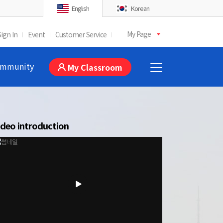
English
Korean
My Page
Sign In
Event
Customer Service
mmunity
My Classroom
ideo introduction