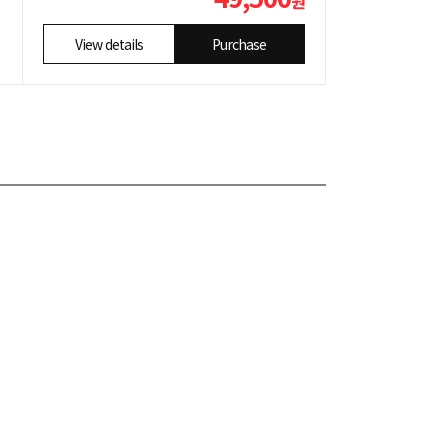
원
View details
Purchase