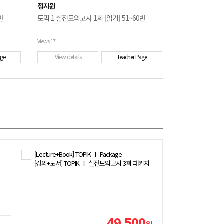
정지원
번
토픽 1 실전모의고사 1회 [읽기] 51~60번
Views
17
age
View details
Teacher Page
[Lecture+Book] TOPIK Ⅰ Package
[강의+도서] TOPIK Ⅰ 실전모의고사 3회 패키지
49,500