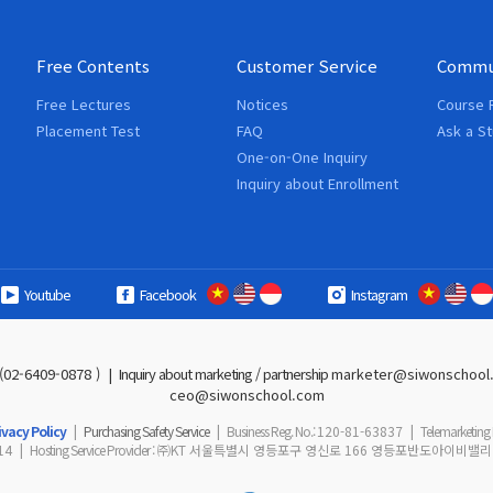
Free Contents
Customer Service
Commu
Free Lectures
Notices
Course 
Placement Test
FAQ
Ask a S
One-on-One Inquiry
Inquiry about Enrollment
Youtube
Facebook
Instagram
02-6409-0878 )
|
Inquiry about marketing / partnership
marketer@siwonschool
ceo@siwonschool.com
ivacy Policy
|
Purchasing Safety Service
|
Business Reg. No.
:
120-81-63837
|
Telemarketing 
14
|
Hosting Service Provider
:
㈜KT 서울특별시 영등포구 영신로 166 영등포반도아이비밸리 