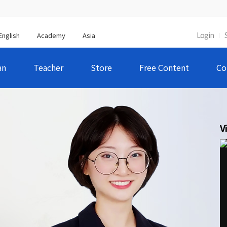
Login
English
Academy
Asia
an
Teacher
Store
Free Content
Co
V