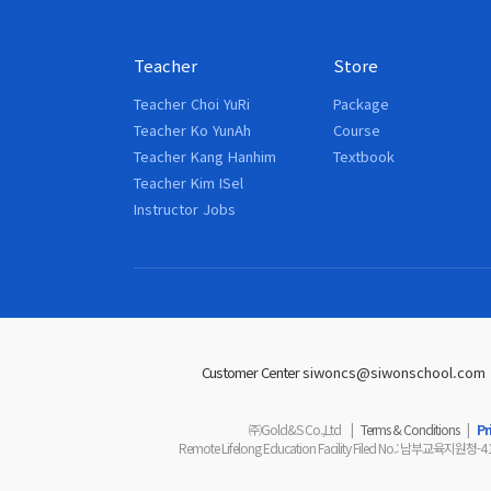
Teacher
Store
Teacher Choi YuRi
Package
Teacher Ko YunAh
Course
Teacher Kang Hanhim
Textbook
Teacher Kim ISel
Instructor Jobs
Customer Center
siwoncs@siwonschool.com (
㈜Gold&S Co.,Ltd
|
Terms & Conditions
|
Pr
Remote Lifelong Education Facility Filed No.
: 남부교육지원청-
4