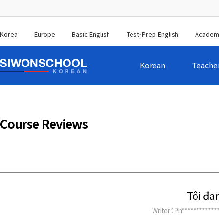
Korea
Europe
Basic English
Test-Prep English
Academ
Korean
Teache
Course Reviews
Tôi đa
Writer
: Ph************