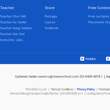
Teacher
Store
Free Conten
Teacher Choi YuRi
Package
Free Lectures
Teacher Ko YunAh
Course
Placement Tes
Teacher Kang Hanhim
Textbook
Teacher Kim ISel
Instructor Jobs
Youtube
Customer Center
siwoncs@siwonschool.com (02-6409-0878 )
|
In
㈜Gold&S Co.,Ltd
|
Terms & Conditions
|
Privacy Policy
|
Purchasing
Remote Lifelong Education Facility Filed No.
: 남부교육지원청-
414
|
Hosting Service Prov