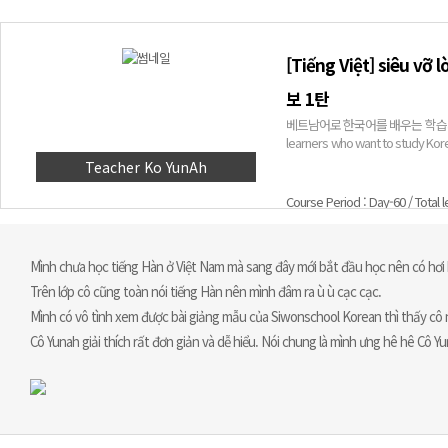
[Tiếng Việt] siêu
보 1탄
베트남어로 한국어를 배우는 학습자를 위한 기
learners who want to study Korea
Teacher Ko YunAh
Course Period : Day-60 / Total 
Mình chưa học tiếng Hàn ở Việt Nam mà sang đây mới bắt đầu học nên có hơi 
Trên lớp cô cũng toàn nói tiếng Hàn nên mình đâm ra ù ù cạc cạc.
Mình có vô tình xem được bài giảng mẫu của Siwonschool Korean thì thấy cô n
Cô Yunah giải thích rất đơn giản và dễ hiểu. Nói chung là mình ưng hê hê Cô Y