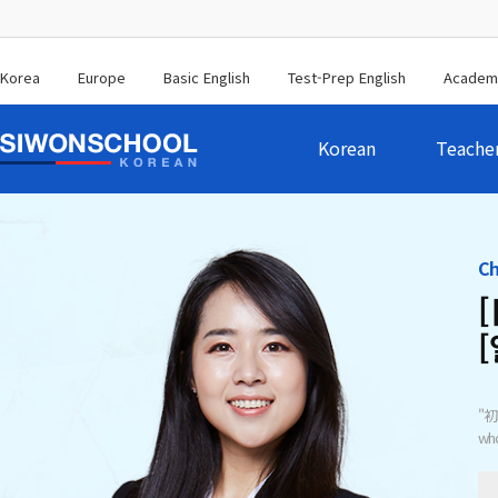
Korea
Europe
Basic English
Test-Prep English
Academ
Korean
Teache
Ch
"初
who