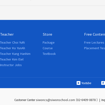
Teacher
Store
Free Conten
Teacher Choi YuRi
Package
Free Lectures
Teacher Ko YunAh
Course
Placement Tes
Teacher Kang Hanhim
Textbook
Teacher Kim ISel
Instructor Jobs
Youtube
Customer Center
siwoncs@siwonschool.com (02-6409-0878 )
|
In