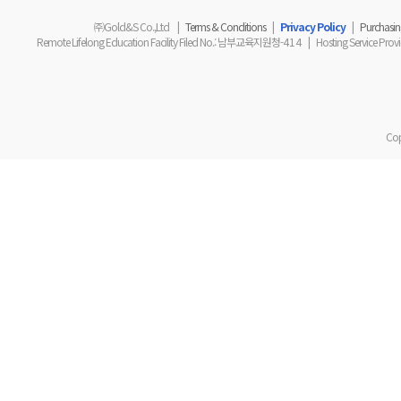
㈜Gold&S Co.,Ltd
|
Terms & Conditions
|
Privacy Policy
|
Purchasing
Remote Lifelong Education Facility Filed No.
: 남부교육지원청-
414
|
Hosting Service Prov
Cop