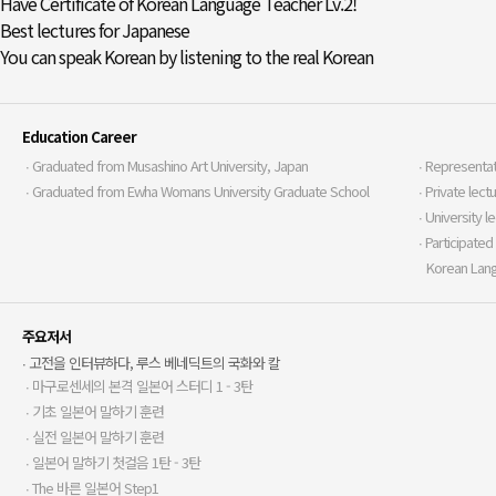
Have Certificate of Korean Language Teacher Lv.2!
Best lectures for Japanese
You can speak Korean by listening to the real Korean
Education Career
∙ Graduated from Musashino Art University, Japan
∙ Representa
∙ Graduated from Ewha Womans University Graduate School
∙ Private lec
∙ University l
∙ Participate
Korean Lang
주요저서
∙ 고전을 인터뷰하다, 루스 베네딕트의 국화와 칼
∙ 마구로센세의 본격 일본어 스터디 1 - 3탄
∙ 기초 일본어 말하기 훈련
∙ 실전 일본어 말하기 훈련
∙ 일본어 말하기 첫걸음 1탄 - 3탄
∙ The 바른 일본어 Step1