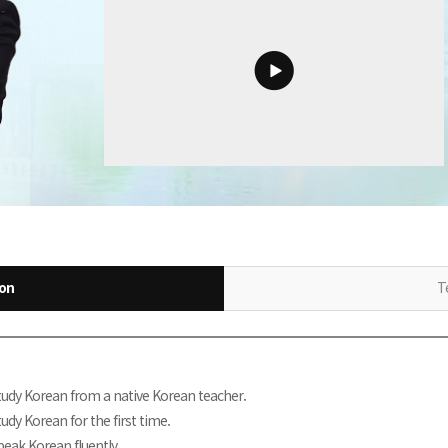
ion
T
tudy Korean from a native Korean teacher.
udy Korean for the first time.
peak Korean fluently.