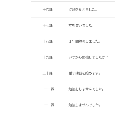
十六課
ク語を覚えました。
十七課
本を買いました。
十八課
１年間勉強しました。
十九課
いつから勉強しましたか？
二十課
話す練習を始めます。
二十一課
勉強をしませんでした。
二十二課
勉強しませんでした。