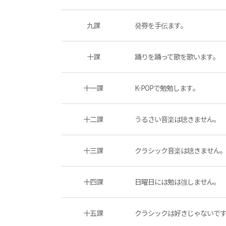
九課
発券を手伝ます。
十課
踊りを踊って歌を歌います。
十一課
K-POPで勉勉します。
十二課
うるさい音楽は聴きません。
十三課
クラシック音楽は聴きません
十四課
日曜日には勉は強しません。
十五課
クラシックは好きじゃないで