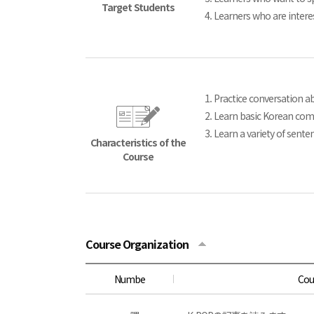
Target Students
4. Learners who are intere
1. Practice conversation a
2. Learn basic Korean co
3. Learn a variety of sente
Characteristics of the
Course
Course Organization
Numbe
Cou