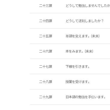
二十三課
どうして勉強しませんでした
二十四課
どうして遅刻しましたか？
二十五課
単語を覚えます。(未来)
二十六課
本をみます。(未来)
二十七課
下線を引きます。
二十八課
授業を受けます。
二十九課
日本語の勉強を手伝います。