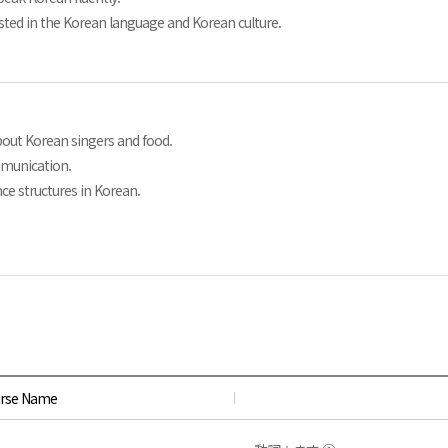
sted in the Korean language and Korean culture.
bout Korean singers and food.
mmunication.
nce structures in Korean.
rse Name