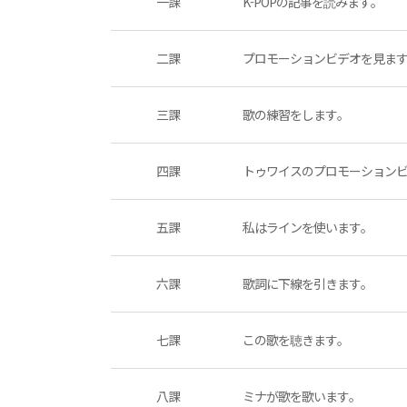
一課
K-POPの記事を読みます。
二課
プロモーションビデオを見ま
三課
歌の練習をします。
四課
トゥワイスのプロモーション
五課
私はラインを使います。
六課
歌詞に下線を引きます。
七課
この歌を聴きます。
八課
ミナが歌を歌います。