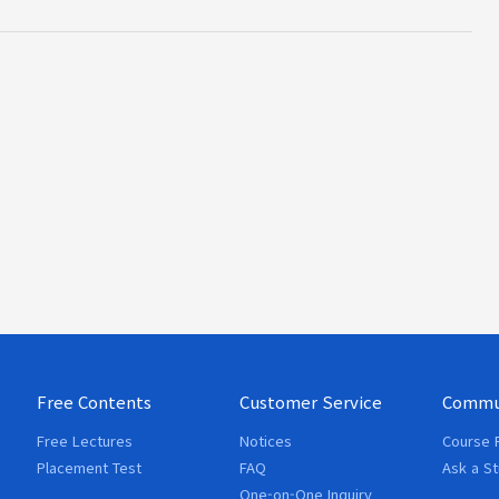
Free Contents
Customer Service
Commu
Free Lectures
Notices
Course 
Placement Test
FAQ
Ask a S
One-on-One Inquiry