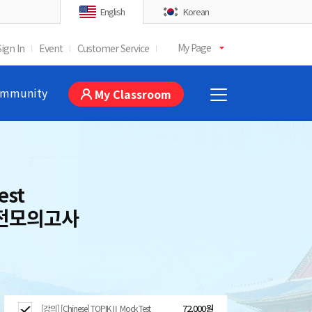
English
Korean
My Page
Sign In
Event
Customer Service
mmunity
My Classroom
est
실전모의고사
72,000원
[강의] [Chinese] TOPIKⅡ Mock Test