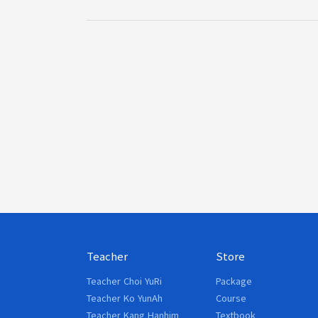
Teacher
Store
Teacher Choi YuRi
Package
Teacher Ko YunAh
Course
Teacher Kang Hanhim
Textbook