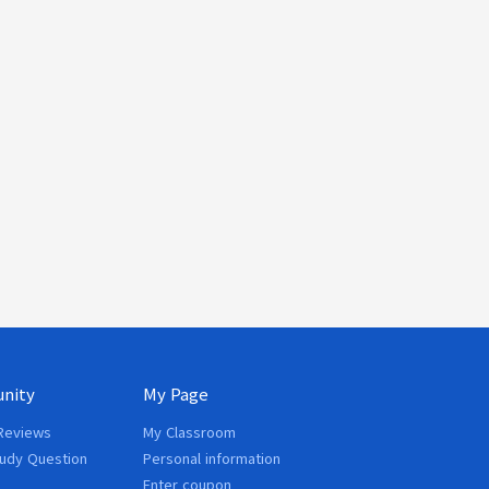
nity
My Page
Reviews
My Classroom
tudy Question
Personal information
Enter coupon